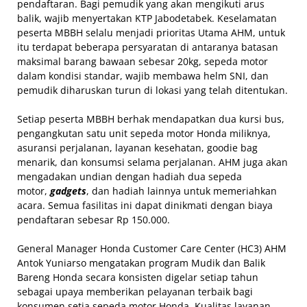
pendaftaran. Bagi pemudik yang akan mengikuti arus
balik, wajib menyertakan KTP Jabodetabek. Keselamatan
peserta MBBH selalu menjadi prioritas Utama AHM, untuk
itu terdapat beberapa persyaratan di antaranya batasan
maksimal barang bawaan sebesar 20kg, sepeda motor
dalam kondisi standar, wajib membawa helm SNI, dan
pemudik diharuskan turun di lokasi yang telah ditentukan.
Setiap peserta MBBH berhak mendapatkan dua kursi bus,
pengangkutan satu unit sepeda motor Honda miliknya,
asuransi perjalanan, layanan kesehatan, goodie bag
menarik, dan konsumsi selama perjalanan. AHM juga akan
mengadakan undian dengan hadiah dua sepeda
motor,
gadgets
, dan hadiah lainnya untuk memeriahkan
acara. Semua fasilitas ini dapat dinikmati dengan biaya
pendaftaran sebesar Rp 150.000.
General Manager Honda Customer Care Center (HC3) AHM
Antok Yuniarso mengatakan program Mudik dan Balik
Bareng Honda secara konsisten digelar setiap tahun
sebagai upaya memberikan pelayanan terbaik bagi
konsumen setia sepeda motor Honda. Kualitas layanan