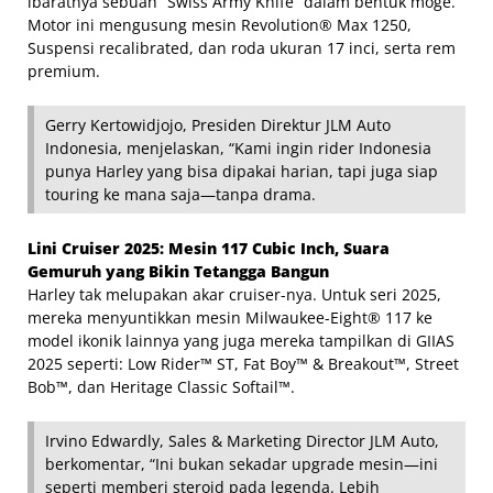
ibaratnya sebuah “Swiss Army Knife” dalam bentuk moge.
Motor ini mengusung mesin Revolution® Max 1250,
Suspensi recalibrated, dan roda ukuran 17 inci, serta rem
premium.
Gerry Kertowidjojo, Presiden Direktur JLM Auto
Indonesia, menjelaskan, “Kami ingin rider Indonesia
punya Harley yang bisa dipakai harian, tapi juga siap
touring ke mana saja—tanpa drama.
Lini Cruiser 2025: Mesin 117 Cubic Inch, Suara
Gemuruh yang Bikin Tetangga Bangun
Harley tak melupakan akar cruiser-nya. Untuk seri 2025,
mereka menyuntikkan mesin Milwaukee-Eight® 117 ke
model ikonik lainnya yang juga mereka tampilkan di GIIAS
2025 seperti: Low Rider™ ST, Fat Boy™ & Breakout™, Street
Bob™, dan Heritage Classic Softail™.
Irvino Edwardly, Sales & Marketing Director JLM Auto,
berkomentar, “Ini bukan sekadar upgrade mesin—ini
seperti memberi steroid pada legenda. Lebih