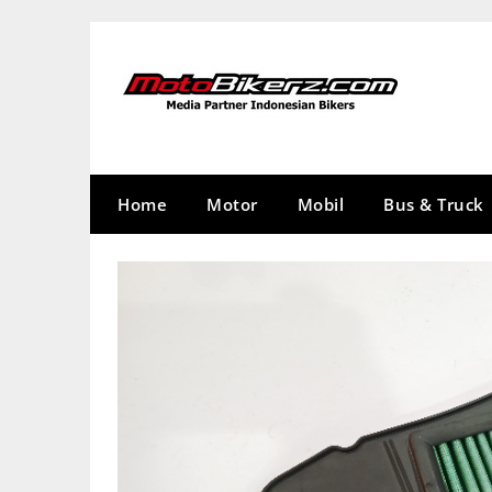
Skip
to
content
Home
Motor
Mobil
Bus & Truck