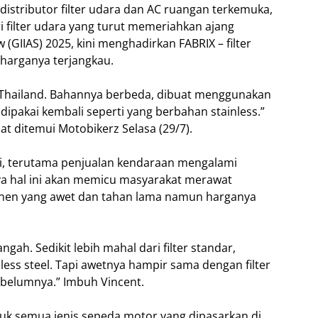
 distributor filter udara dan AC ruangan terkemuka,
i filter udara yang turut memeriahkan ajang
(GIIAS) 2025, kini menghadirkan FABRIX – filter
harganya terjangkau.
i Thailand. Bahannya berbeda, dibuat menggunakan
n dipakai kembali seperti yang berbahan stainless.”
at ditemui Motobikerz Selasa (29/7).
mi, terutama penjualan kendaraan mengalami
ya hal ini akan memicu masyarakat merawat
en yang awet dan tahan lama namun harganya
ngah. Sedikit lebih mahal dari filter standar,
less steel. Tapi awetnya hampir sama dengan filter
ebelumnya.” Imbuh Vincent.
untuk semua jenis sepeda motor yang dipasarkan di