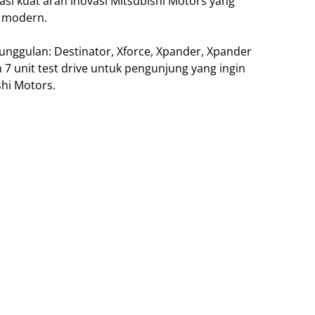
si kuat arah inovasi Mitsubishi Motors yang
a modern.
nggulan: Destinator, Xforce, Xpander, Xpander
 7 unit test drive untuk pengunjung yang ingin
hi Motors.