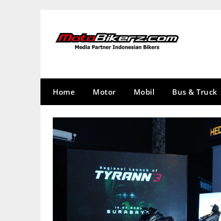
Skip
to
content
Home
Motor
Mobil
Bus & Truck