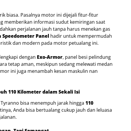
k biasa. Pasalnya motor ini dijejali fitur-fitur
ng memberikan informasi sudut kemiringan saat
ahkan perjalanan jauh tanpa harus menekan gas
n Speedometer Panel
hadir untuk mempermudah
ristik dan modern pada motor petualang ini.
ilengkapi dengan
Exo-Armor
, panel besi pelindung
ara tetap aman, meskipun sedang melewati medan
-Armor ini juga menambah kesan maskulin nan
h 110 Kilometer dalam Sekali Isi
, Tyranno bisa menempuh jarak hingga
110
rtinya, Anda bisa bertualang cukup jauh dan leluasa
jalanan.
logan, Tapi Semangat