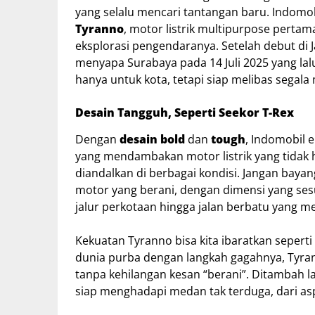
yang selalu mencari tantangan baru. Indom
Tyranno
, motor listrik multipurpose perta
eksplorasi pengendaranya. Setelah debut di 
menyapa Surabaya pada 14 Juli 2025 yang lalu
hanya untuk kota, tetapi siap melibas segala
Desain Tangguh, Seperti Seekor T-Rex
Dengan
desain bold
dan
tough
, Indomobil 
yang mendambakan motor listrik yang tidak h
diandalkan di berbagai kondisi. Jangan bayang
motor yang berani, dengan dimensi yang ses
jalur perkotaan hingga jalan berbatu yang m
Kekuatan Tyranno bisa kita ibaratkan sepert
dunia purba dengan langkah gagahnya, Tyra
tanpa kehilangan kesan “berani”. Ditambah la
siap menghadapi medan tak terduga, dari as