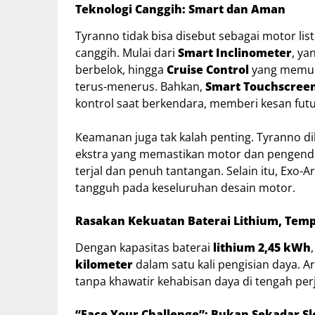
Teknologi Canggih: Smart dan Aman
Tyranno tidak bisa disebut sebagai motor listri
canggih. Mulai dari
Smart Inclinometer
, ya
berbelok, hingga
Cruise Control
yang memud
terus-menerus. Bahkan,
Smart Touchscree
kontrol saat berkendara, memberi kesan futu
Keamanan juga tak kalah penting. Tyranno d
ekstra yang memastikan motor dan pengend
terjal dan penuh tantangan. Selain itu, Exo
tangguh pada keseluruhan desain motor.
Rasakan Kekuatan Baterai Lithium, Tempu
Dengan kapasitas baterai
lithium 2,45 kWh
kilometer
dalam satu kali pengisian daya. A
tanpa khawatir kehabisan daya di tengah per
“Face Your Challenge”: Bukan Sekadar S