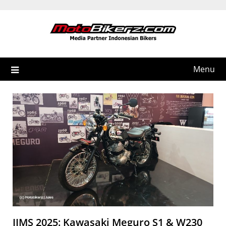
Skip
to
content
Menu
IIMS 2025: Kawasaki Meguro S1 & W230