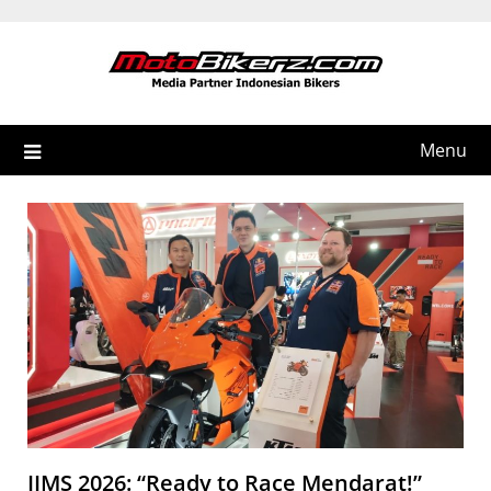
Skip
to
content
Menu
IIMS 2026: “Ready to Race Mendarat!”