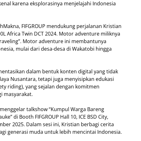
ikenal karena eksplorasinya menjelajahi Indonesia
hMakna, FIFGROUP mendukung perjalanan Kristian
L Africa Twin DCT 2024. Motor adventure miliknya
Traveling”. Motor adventure ini membantunya
onesia, mulai dari desa-desa di Wakatobi hingga
mentasikan dalam bentuk konten digital yang tidak
ya Nusantara, tetapi juga menyisipkan edukasi
ety riding), yang sejalan dengan komitmen
gi masyarakat.
P menggelar talkshow “Kumpul Warga Bareng
uke” di Booth FIFGROUP Hall 10, ICE BSD City,
r 2025. Dalam sesi ini, Kristian berbagi cerita
agi generasi muda untuk lebih mencintai Indonesia.