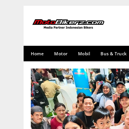
Skip
to
content
Home
Motor
Mobil
Bus & Truck