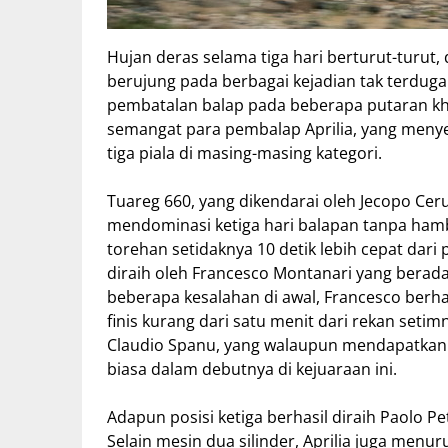
Hujan deras selama tiga hari berturut-turut, 
berujung pada berbagai kejadian tak terduga d
pembatalan balap pada beberapa putaran kh
semangat para pembalap Aprilia, yang menyel
tiga piala di masing-masing kategori.
Tuareg 660, yang dikendarai oleh Jecopo Ceru
mendominasi ketiga hari balapan tanpa ham
torehan setidaknya 10 detik lebih cepat dari
diraih oleh Francesco Montanari yang berad
beberapa kesalahan di awal, Francesco berha
finis kurang dari satu menit dari rekan seti
Claudio Spanu, yang walaupun mendapatkan
biasa dalam debutnya di kejuaraan ini.
Adapun posisi ketiga berhasil diraih Paolo P
Selain mesin dua silinder, Aprilia juga menu