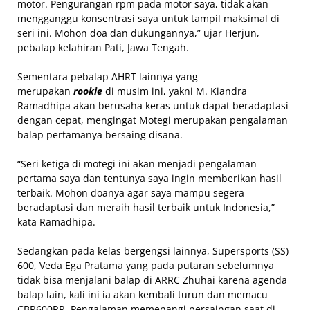
motor. Pengurangan rpm pada motor saya, tidak akan
mengganggu konsentrasi saya untuk tampil maksimal di
seri ini. Mohon doa dan dukungannya,” ujar Herjun,
pebalap kelahiran Pati, Jawa Tengah.
Sementara pebalap AHRT lainnya yang
merupakan
rookie
di musim ini, yakni M. Kiandra
Ramadhipa akan berusaha keras untuk dapat beradaptasi
dengan cepat, mengingat Motegi merupakan pengalaman
balap pertamanya bersaing disana.
“Seri ketiga di motegi ini akan menjadi pengalaman
pertama saya dan tentunya saya ingin memberikan hasil
terbaik. Mohon doanya agar saya mampu segera
beradaptasi dan meraih hasil terbaik untuk Indonesia,”
kata Ramadhipa.
Sedangkan pada kelas bergengsi lainnya, Supersports (SS)
600, Veda Ega Pratama yang pada putaran sebelumnya
tidak bisa menjalani balap di ARRC Zhuhai karena agenda
balap lain, kali ini ia akan kembali turun dan memacu
CBR600RR. Pengalaman memenangi persaingan saat di