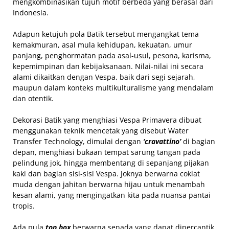
mengkombinasikan tujuh motif berbeda yang berasal dari
Indonesia.
Adapun ketujuh pola Batik tersebut mengangkat tema
kemakmuran, asal mula kehidupan, kekuatan, umur
panjang, penghormatan pada asal-usul, pesona, karisma,
kepemimpinan dan kebijaksanaan. Nilai-nilai ini secara
alami dikaitkan dengan Vespa, baik dari segi sejarah,
maupun dalam konteks multikulturalisme yang mendalam
dan otentik.
Dekorasi Batik yang menghiasi Vespa Primavera dibuat
menggunakan teknik mencetak yang disebut Water
Transfer Technology, dimulai dengan
‘cravattino’
di bagian
depan, menghiasi bukaan tempat sarung tangan pada
pelindung jok, hingga membentang di sepanjang pijakan
kaki dan bagian sisi-sisi Vespa. Joknya berwarna coklat
muda dengan jahitan berwarna hijau untuk menambah
kesan alami, yang mengingatkan kita pada nuansa pantai
tropis.
Ada pula
top box
berwarna senada yang dapat dipercantik