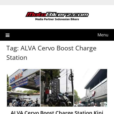
Skip
to
content
Menu
Tag:
ALVA Cervo Boost Charge
Station
ALVA Cervo Boost Charge Station Kini