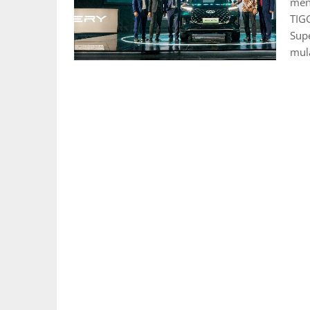
men
TIG
Supe
mul