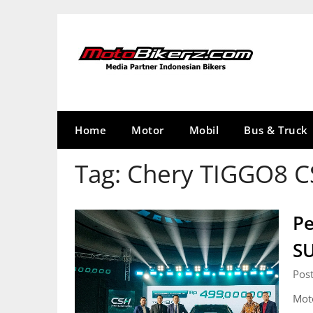
Skip
to
content
Home
Motor
Mobil
Bus & Truck
Tag:
Chery TIGGO8 
Pe
SU
Pos
Moto