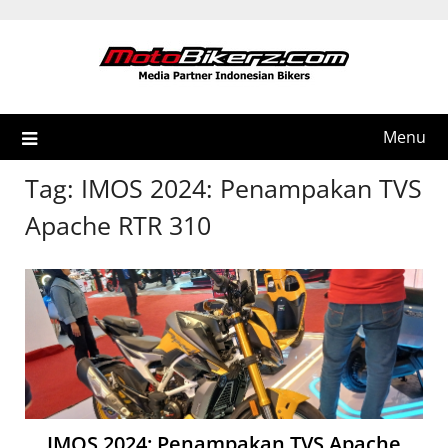
Skip
to
content
Menu
Tag:
IMOS 2024: Penampakan TVS
Apache RTR 310
IMOS 2024: Penampakan TVS Apache