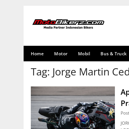
Skip
to
content
Home
Motor
Mobil
Bus & Truck
Tag:
Jorge Martin Ce
Ap
Pr
Pos
JOR