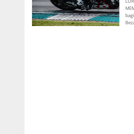
LOR
MEM
bagi
Bezz