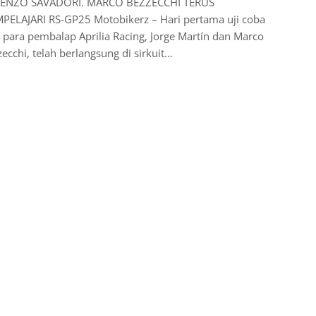
ENZO SAVADORI. MARCO BEZZECCHI TERUS
PELAJARI RS-GP25 Motobikerz – Hari pertama uji coba
 para pembalap Aprilia Racing, Jorge Martín dan Marco
ecchi, telah berlangsung di sirkuit…