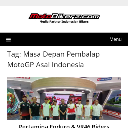
Skip
to
content
Menu
Tag:
Masa Depan Pembalap
MotoGP Asal Indonesia
Pertamina Enduro & VR46 Riders