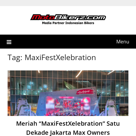
Skip
to
content
Menu
Tag:
MaxiFestXelebration
Meriah “MaxiFestXelebration” Satu
Dekade Jakarta Max Owners