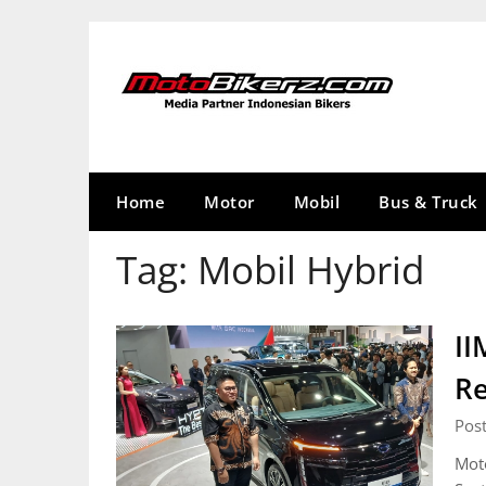
Skip
to
content
Home
Motor
Mobil
Bus & Truck
Tag:
Mobil Hybrid
II
Re
Pos
Mot