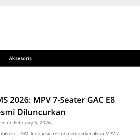
Aksesoris
MS 2026: MPV 7-Seater GAC E8
smi Diluncurkan
ted on February 6, 2026
obikerz – GAC Indonesia resmi memperkenalkan MPV 7-