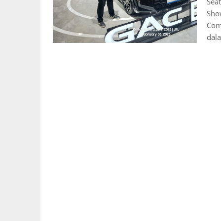
Seat
Show
Com
dal