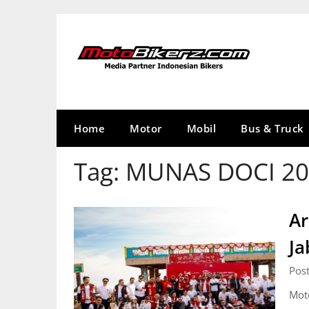
Skip
to
content
Home
Motor
Mobil
Bus & Truck
Tag:
MUNAS DOCI 20
Ar
Ja
Pos
Mot