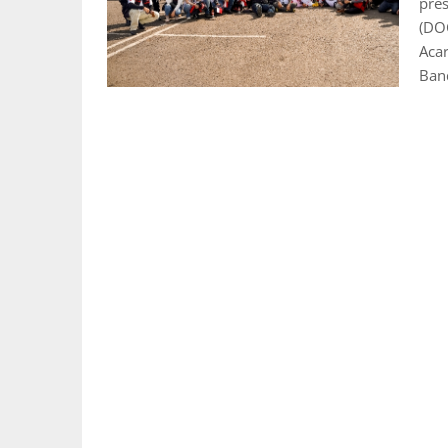
pres
(DOC
Acar
Ban