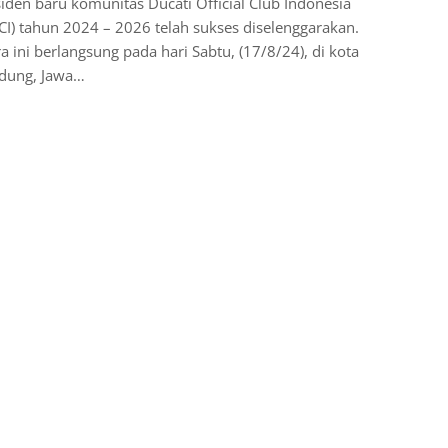
iden baru komunitas Ducati Official Club Indonesia
I) tahun 2024 – 2026 telah sukses diselenggarakan.
a ini berlangsung pada hari Sabtu, (17/8/24), di kota
dung, Jawa…