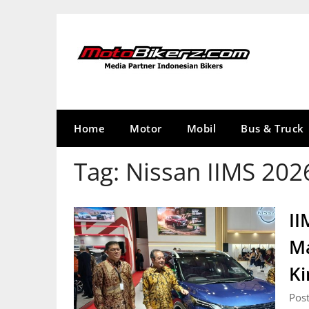
Skip
to
content
Home
Motor
Mobil
Bus & Truck
Tag:
Nissan IIMS 202
II
Ma
Ki
Pos