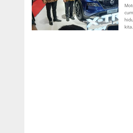
Moto
cuma
hid
kit