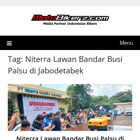
Skip
to
content
Menu
Tag:
Niterra Lawan Bandar Busi
Palsu di Jabodetabek
Niterra Lawan Bandar Busi Palsu di