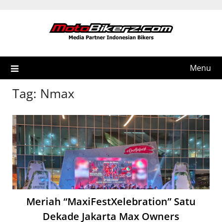
Skip
to
content
Menu
Tag:
Nmax
Meriah “MaxiFestXelebration” Satu
Dekade Jakarta Max Owners