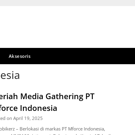
Aksesoris
esia
riah Media Gathering PT
orce Indonesia
ed on April 19, 2025
bikerz – Berlokasi di markas PT Mforce Indonesia,