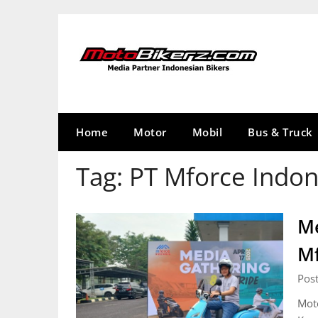
Skip
to
content
Home
Motor
Mobil
Bus & Truck
Tag:
PT Mforce Indon
Me
Mf
Post
Moto