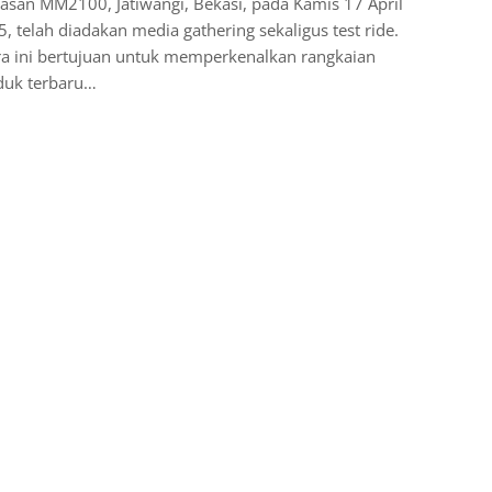
san MM2100, Jatiwangi, Bekasi, pada Kamis 17 April
, telah diadakan media gathering sekaligus test ride.
ra ini bertujuan untuk memperkenalkan rangkaian
duk terbaru…