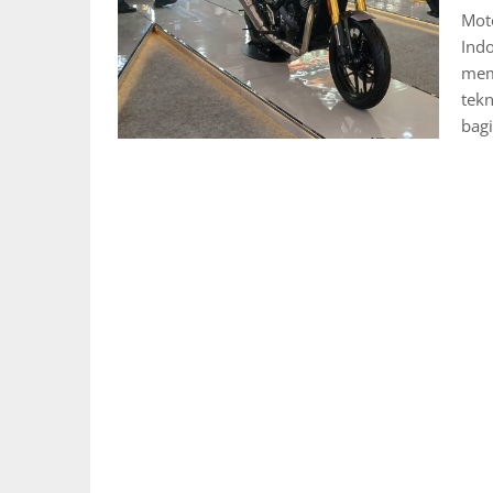
Mot
Indo
memp
tekn
bag