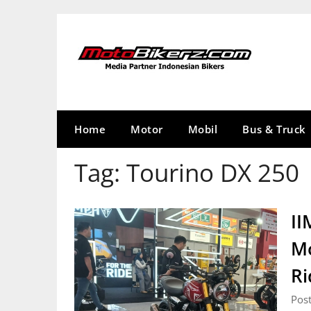
Skip
to
content
Home
Motor
Mobil
Bus & Truck
Tag:
Tourino DX 250
II
Mo
Ri
Pos