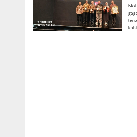
Mot
gaga
ters
kabi