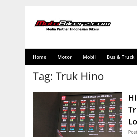
Skip
to
content
Home
Motor
Mobil
Bus & Truck
Tag:
Truk Hino
Hi
Tr
Lo
Post