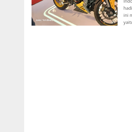
Indo
hadi
ini
yai