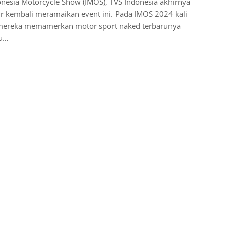
nesia Motorcycle Show (IMOS), TVS Indonesia akhirnya
r kembali meramaikan event ini. Pada IMOS 2024 kali
 mereka memamerkan motor sport naked terbarunya
tu…