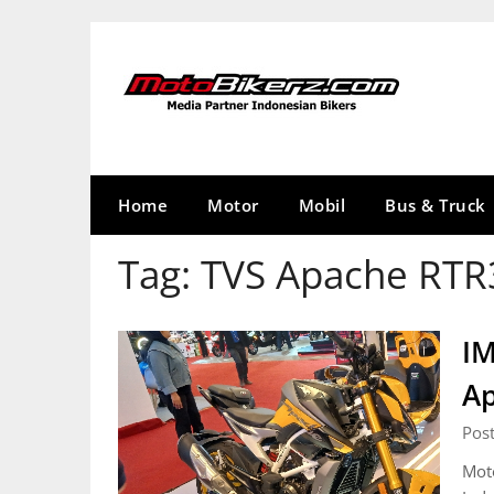
Skip
to
content
Home
Motor
Mobil
Bus & Truck
Tag:
TVS Apache RTR
IM
A
Pos
Moto