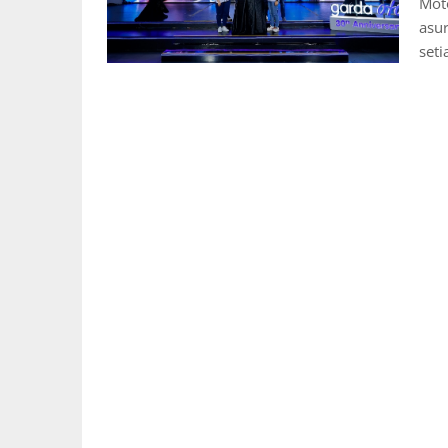
Moto
asur
set