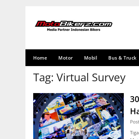
Skip
to
content
Home
Motor
Mobil
Bus & Truck
Tag:
Virtual Survey
30
Ha
Pos
Tig