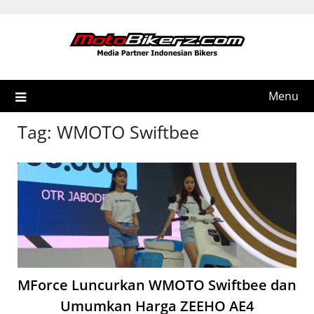
Skip
to
content
Menu
Tag:
WMOTO Swiftbee
MForce Luncurkan WMOTO Swiftbee dan
Umumkan Harga ZEEHO AE4