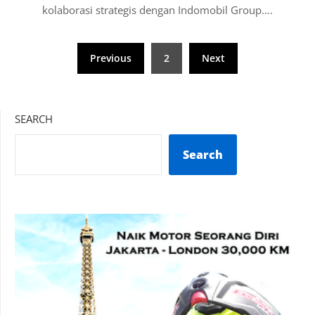
kolaborasi strategis dengan Indomobil Group….
Posts
Previous
2
Next
pagination
SEARCH
Search