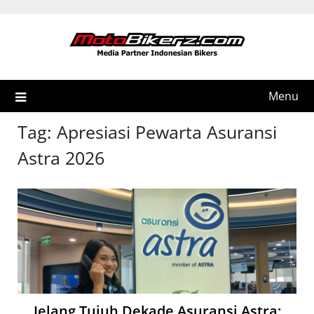
Skip
to
content
Menu
Tag:
Apresiasi Pewarta Asuransi
Astra 2026
Jelang Tujuh Dekade Asuransi Astra: