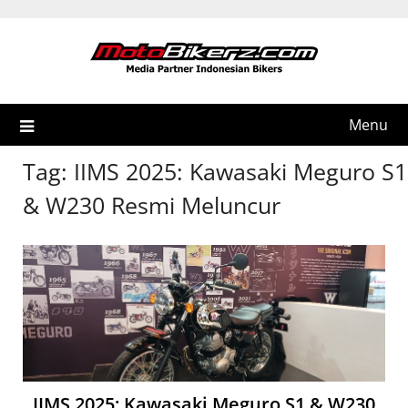
Skip
to
content
Menu
Tag:
IIMS 2025: Kawasaki Meguro S1
& W230 Resmi Meluncur
IIMS 2025: Kawasaki Meguro S1 & W230