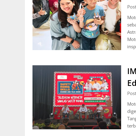
Pos
Moto
seba
Astr
Mot
insp
IM
Ed
Pos
Mot
dige
Tang
terb