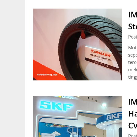
IM
St
Pos
Moto
sep
ter
mel
ting
IM
Ha
CV
Pos