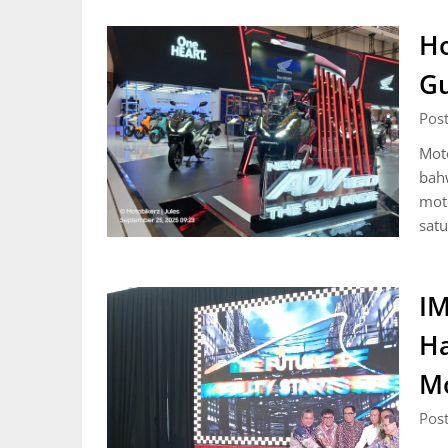
Ho
G
Pos
Moto
bahw
moto
satu
IM
Ha
Mo
Pos