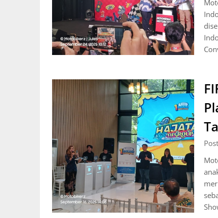
Moto
Ind
dise
Indo
Conv
FI
Pl
Ta
Pos
Moto
anak
meru
seba
Sho