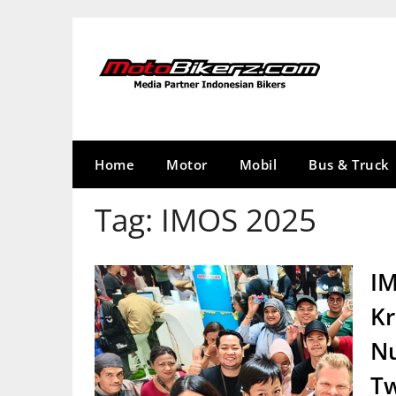
Skip
to
content
Home
Motor
Mobil
Bus & Truck
Tag:
IMOS 2025
IM
Kr
Nu
T