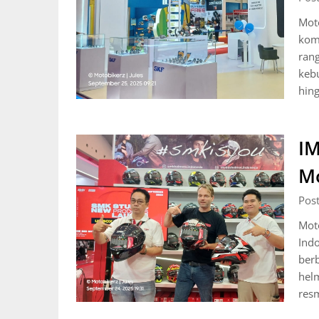
Mot
kom
ran
keb
hing
IM
Mo
Pos
Mot
Ind
berb
helm
res