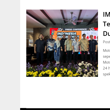
IM
Te
Du
Pos
Moto
sepe
Moto
24 
spek