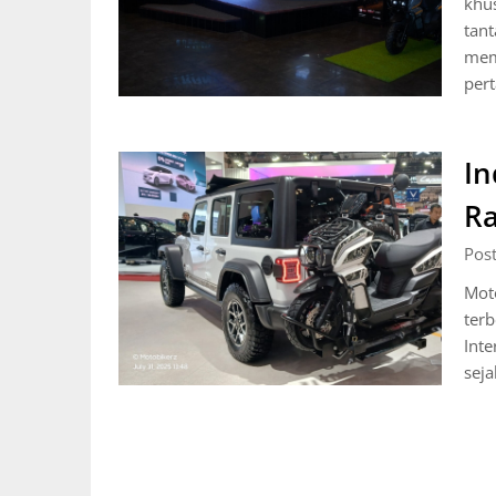
khus
tant
mem
pert
In
Ra
Post
Mot
terb
Inte
seja