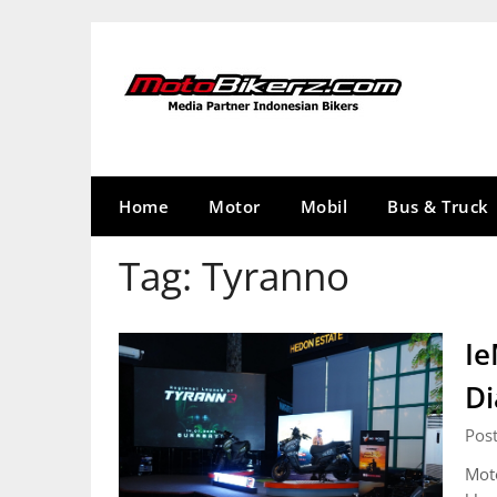
Skip
to
content
Home
Motor
Mobil
Bus & Truck
Tag:
Tyranno
Ie
Di
Pos
Mot