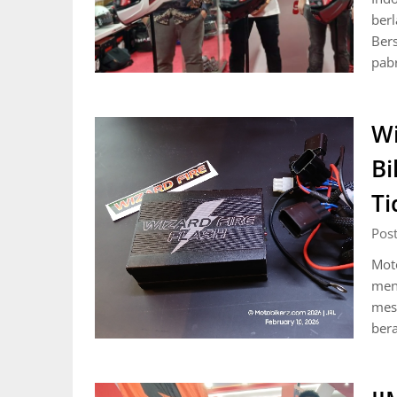
berl
Bers
pabr
Wi
Bi
Ti
Pos
Moto
men
mesi
bera