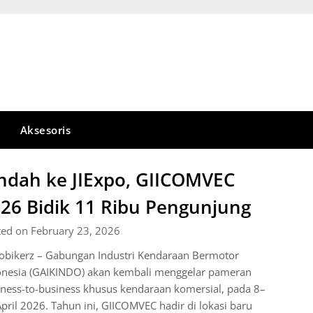
Aksesoris
ndah ke JIExpo, GIICOMVEC
26 Bidik 11 Ribu Pengunjung
ted on February 23, 2026
obikerz – Gabungan Industri Kendaraan Bermotor
onesia (GAIKINDO) akan kembali menggelar pameran
ness-to-business khusus kendaraan komersial, pada 8–
pril 2026. Tahun ini, GIICOMVEC hadir di lokasi baru