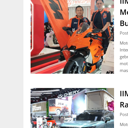
II
Me
B
Pos
Moto
Inte
gebr
moto
mas
II
Ra
Pos
Mot