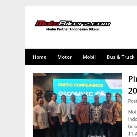
Skip
to
content
Home
Motor
Mobil
Bus & Truck
Pi
20
Pos
Mot
Ind
busi
11 A