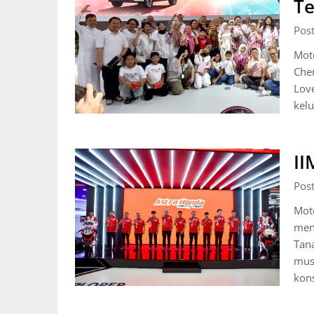
Te
Pos
Moto
Cher
Love
kel
II
Pos
Mot
men
Tana
mus
kons