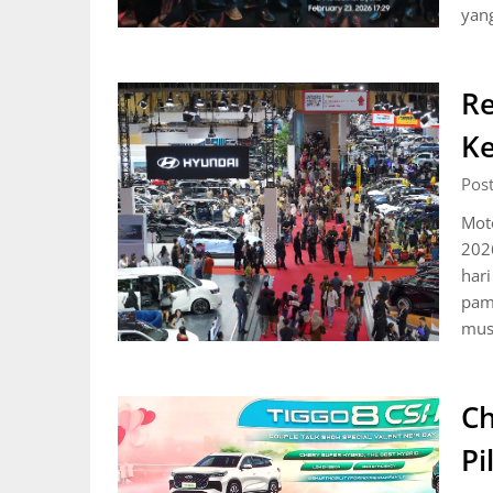
yang
Re
Ke
Pos
Moto
2026
hari
pame
mus
Ch
Pi