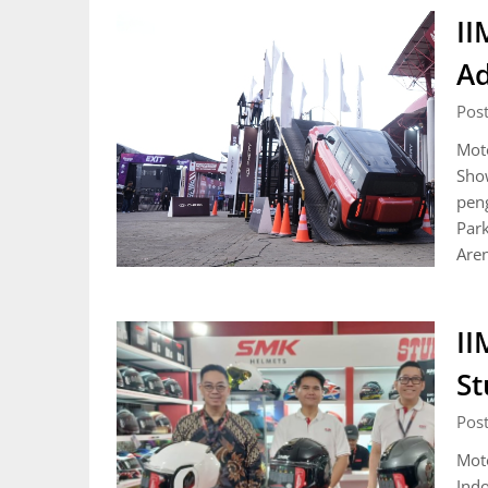
II
Ad
Pos
Moto
Show
pen
Park
Are
II
St
Pos
Mot
Indo