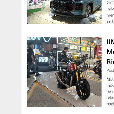
2026
Indo
mema
ser
II
Mo
Ri
Pos
Mot
Indo
memp
tekn
bag