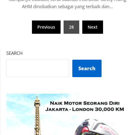
AHM dinobatkan sebagai yang terbaik dan…
Posts
Previous
28
Next
pagination
SEARCH
Search